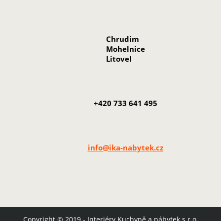
Chrudim
Mohelnice
Litovel
+420 733 641 495
info@ika-nabytek.cz
Copyright © 2019 - Interiéry.Kuchyně.a nábytek s.r.o.