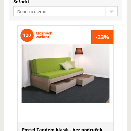
Seřadit
Doporučujeme
Možných
120
-23%
variant
Postel Tandem klasik - bez područek