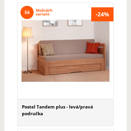
Možných
56
-24%
variant
Postel Tandem plus - levá/pravá
područka