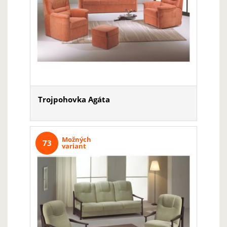
Trojpohovka Agáta
Možných
73
variant