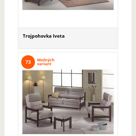
Trojpohovka Iveta
Možných
73
variant