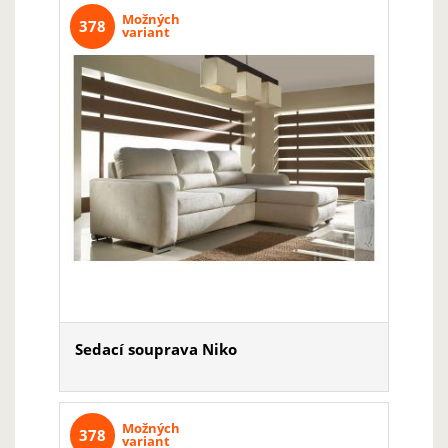
Možných
378
variant
Sedací souprava Niko
Možných
378
variant