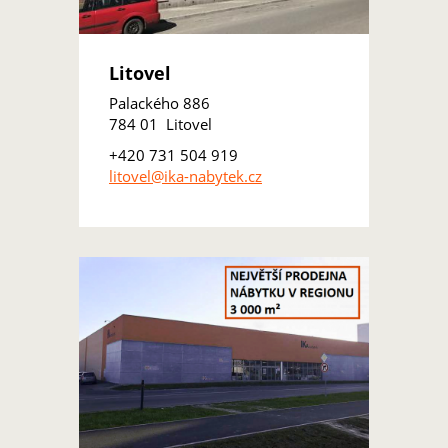
Litovel
Palackého 886
784 01 Litovel
+420 731 504 919
litovel@ika-nabytek.cz