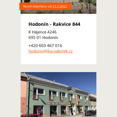
Nově otevřeno od 22.2.2022
Hodonín - Rakvice 844
K Hájence 4246
695 01 Hodonín
+420 603 467 016
hodonin@ika-nabytek.cz