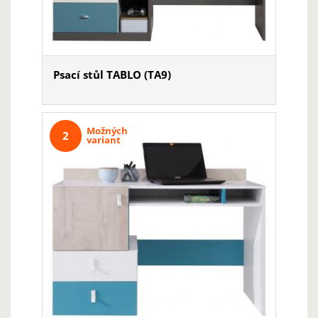
Psací stůl TABLO (TA9)
Možných
2
variant