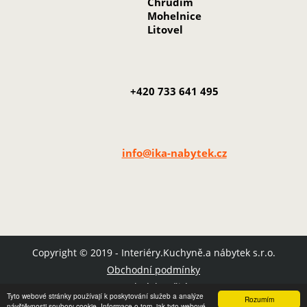
Chrudim
Mohelnice
Litovel
+420 733 641 495
info@ika-nabytek.cz
Copyright © 2019 - Interiéry.Kuchyně.a nábytek s.r.o.
Obchodní podmínky
Podmínky užití
Tyto webové stránky používají k poskytování služeb a analýze
Rozumím
Mapa stránek
návštěvnosti soubory cookie. Informace o tom, jak tyto webové