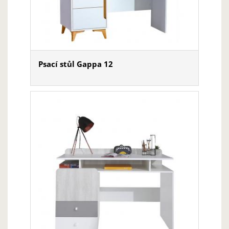
Psací stůl Gappa 12