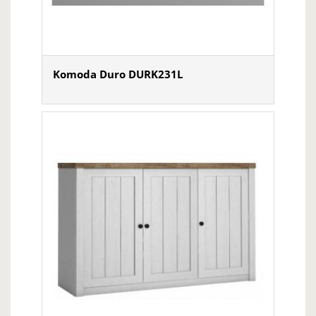
Komoda Duro DURK231L