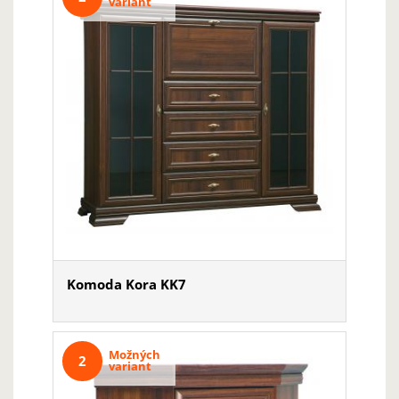
variant
Komoda Kora KK7
Možných
2
variant