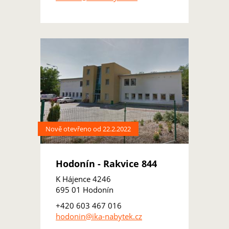
Nově otevřeno od 22.2.2022
Hodonín - Rakvice 844
K Hájence 4246
695 01 Hodonín
+420 603 467 016
hodonin@ika-nabytek.cz