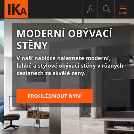
Togg
navig
MODERNÍ OBÝVACÍ
STĚNY
V naší nabídce naleznete moderní,
lehké a stylové obývací stěny v různých
designech za skvělé ceny.
PROHLÉDNOUT NYNÍ