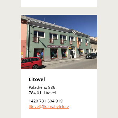
Litovel
Palackého 886
784 01 Litovel
+420 731 504 919
litovel@ika-nabytek.cz