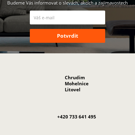
Budeme Vás informovat o slevách, akcích a zajímavostech
Chrudim
Mohelnice
Litovel
+420 733 641 495