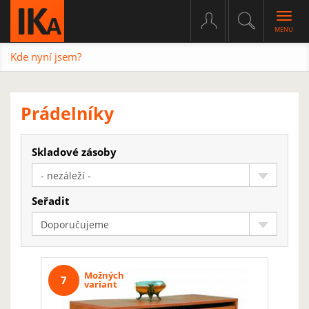
Togg
navig
Kde nyní jsem?
Prádelníky
Skladové zásoby
- nezáleží -
Seřadit
Doporučujeme
Možných
7
variant