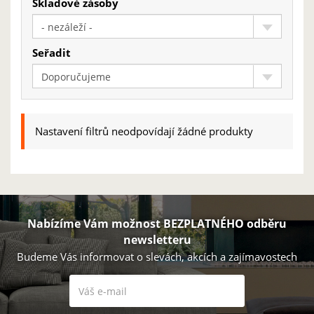
Skladové zásoby
- nezáleží -
Seřadit
Doporučujeme
Nastavení filtrů neodpovídají žádné produkty
Nabízíme Vám možnost BEZPLATNÉHO odběru
newsletteru
Budeme Vás informovat o slevách, akcích a zajímavostech