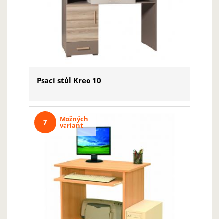
Psací stůl Kreo 10
Možných
7
variant