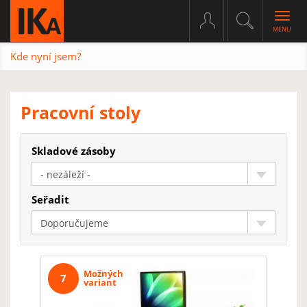
Togg
navig
Kde nyní jsem?
Pracovní stoly
Skladové zásoby
- nezáleží -
Seřadit
Doporučujeme
Možných
7
variant