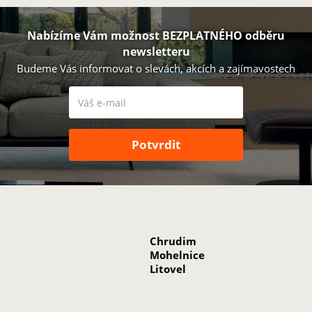
Nabízíme Vám možnost BEZPLATNÉHO odběru
newsletteru
Budeme Vás informovat o slevách, akcích a zajímavostech
Chrudim
Mohelnice
Litovel