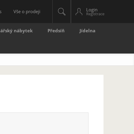
Login
s
Vše o prodeji
lářský nábytek
Předsíň
Jídelna