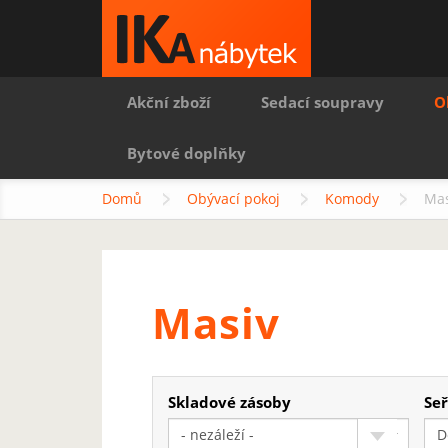
Akční zboží
Sedací soupravy
O
Bytové doplňky
Domů
Obývací pokoj
Komody
Mas
Masiv
Skladové zásoby
Seř
- nezáleží -
D