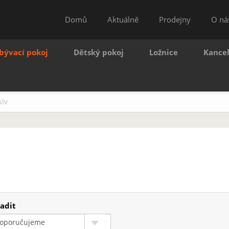
Domů
Aktuálně
Prodejny
O ná
bývací pokoj
Dětský pokoj
Ložnice
Kance
iv
adit
oporučujeme