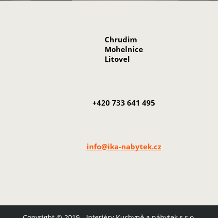
Chrudim
Mohelnice
Litovel
+420 733 641 495
info@ika-nabytek.cz
Copyright © 2019 - Interiéry.Kuchyně.a nábytek s.r.o.