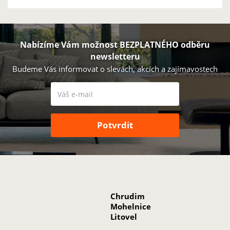
Nabízíme Vám možnost BEZPLATNÉHO odběru
newsletteru
Budeme Vás informovat o slevách, akcích a zajímavostech
Chrudim
Mohelnice
Litovel