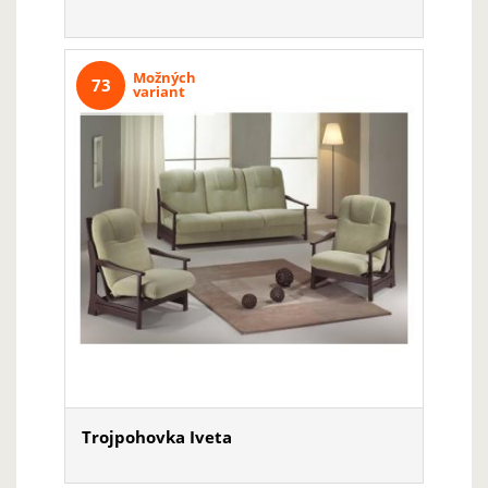
Možných
73
variant
Trojpohovka Iveta