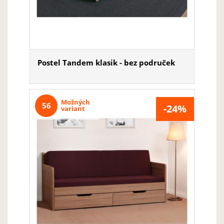
Postel Tandem klasik - bez područek
Možných
56
-24%
variant