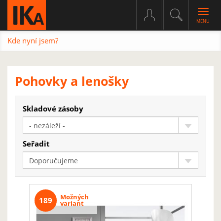
Togg
navig
Kde nyní jsem?
Pohovky a lenošky
Skladové zásoby
- nezáleží -
Seřadit
Doporučujeme
Možných
189
variant