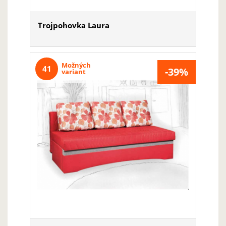
Trojpohovka Laura
Možných
41
-39%
variant