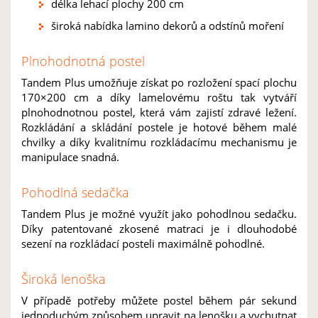
délka lehací plochy 200 cm
široká nabídka lamino dekorů a odstínů moření
Plnohodnotná postel
Tandem Plus umožňuje získat po rozložení spací plochu
170×200 cm a díky lamelovému roštu tak vytváří
plnohodnotnou postel, která vám zajistí zdravé ležení.
Rozkládání a skládání postele je hotové během malé
chvilky a díky kvalitnímu rozkládacímu mechanismu je
manipulace snadná.
Pohodlná sedačka
Tandem Plus je možné využít jako pohodlnou sedačku.
Díky patentované zkosené matraci je i dlouhodobé
sezení na rozkládací posteli maximálně pohodlné.
Široká lenoška
V případě potřeby můžete postel během pár sekund
jednoduchým způsobem upravit na lenošku a vychutnat