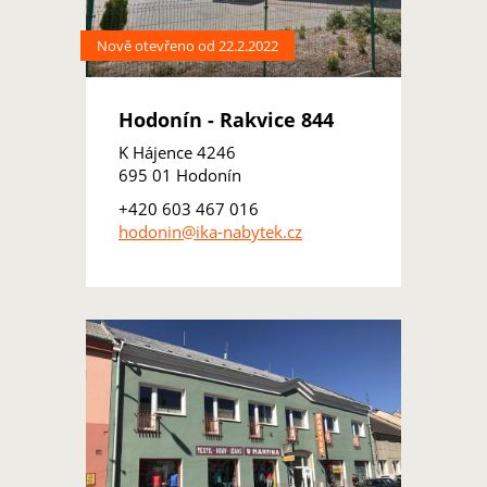
Nově otevřeno od 22.2.2022
Hodonín - Rakvice 844
K Hájence 4246
695 01 Hodonín
+420 603 467 016
hodonin@ika-nabytek.cz