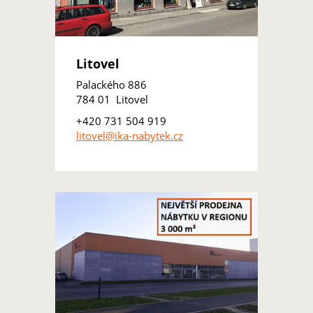
Litovel
Palackého 886
784 01 Litovel
+420 731 504 919
litovel@ika-nabytek.cz