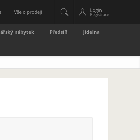
Login
s
Vše o prodeji
lářský nábytek
Předsíň
Jídelna