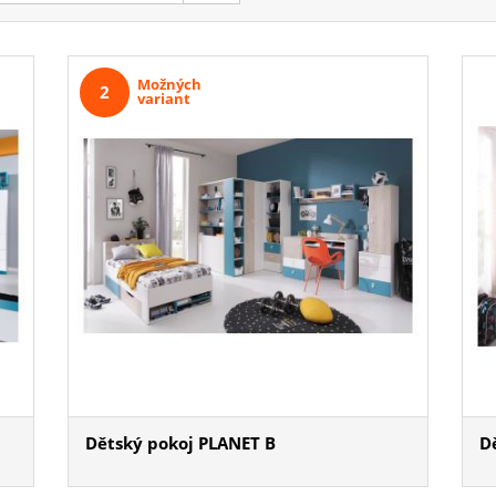
Možných
2
variant
Dětský pokoj PLANET B
D