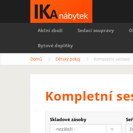
Akční zboží
Sedací soupravy
O
Bytové doplňky
Domů
Dětský pokoj
Kompletní sestavy
Kompletní se
Skladové zásoby
Seř
- nezáleží -
D