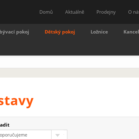
Domů
Aktuálně
Prodejny
O ná
bývací pokoj
Dětský pokoj
Ložnice
Kance
stavy
adit
oporučujeme