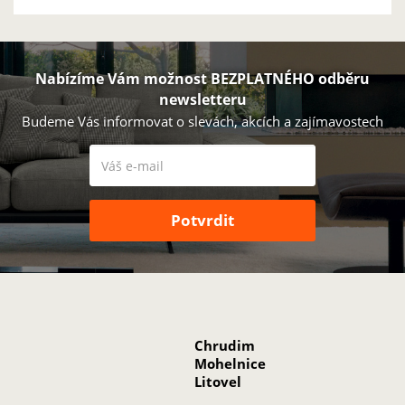
Nabízíme Vám možnost BEZPLATNÉHO odběru
newsletteru
Budeme Vás informovat o slevách, akcích a zajímavostech
Chrudim
Mohelnice
Litovel