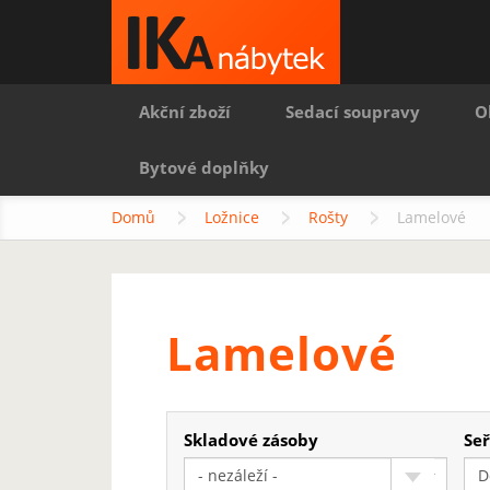
Akční zboží
Sedací soupravy
O
Bytové doplňky
Domů
Ložnice
Rošty
Lamelové
Lamelové
Skladové zásoby
Seř
- nezáleží -
D