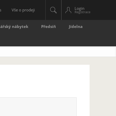
Login
s
Vše o prodeji
lářský nábytek
Předsíň
Jídelna