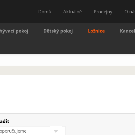
Domů
Aktuálně
Prodejny
O ná
bývací pokoj
Dětský pokoj
Ložnice
Kance
adit
oporučujeme