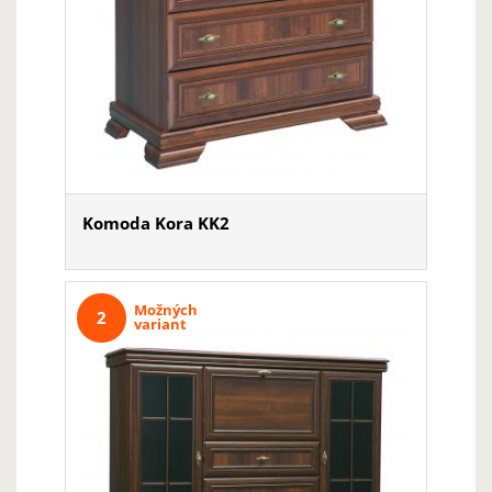
Komoda Kora KK2
Možných
2
variant