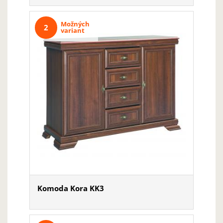
Možných
2
variant
Komoda Kora KK3