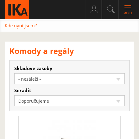
Togg
navig
Kde nyní jsem?
Komody a regály
Skladové zásoby
- nezáleží -
Seřadit
Doporučujeme