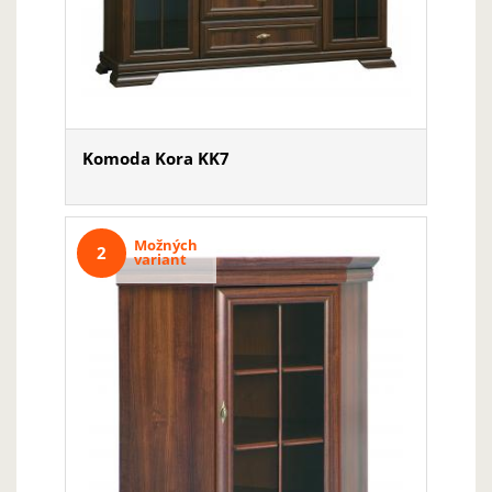
Komoda Kora KK7
Možných
2
variant