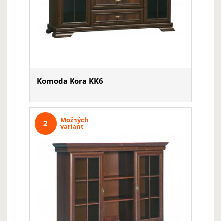
Komoda Kora KK6
Možných
2
variant