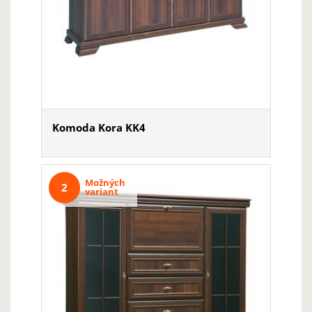
Komoda Kora KK4
Možných
2
variant