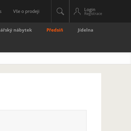
Login
s
Vše o prodeji
lářský nábytek
Předsíň
Jídelna