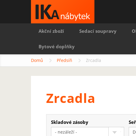
Akční zboží
Sedací soupravy
O
Bytové doplňky
Domů
Předsíň
Zrcadla
Zrcadla
Skladové zásoby
Seř
- nezáleží -
D