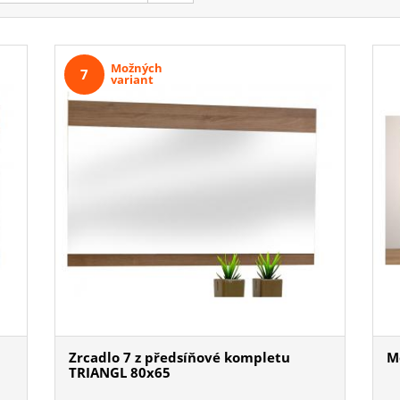
Možných
7
variant
Zrcadlo 7 z předsíňové kompletu
M
TRIANGL 80x65