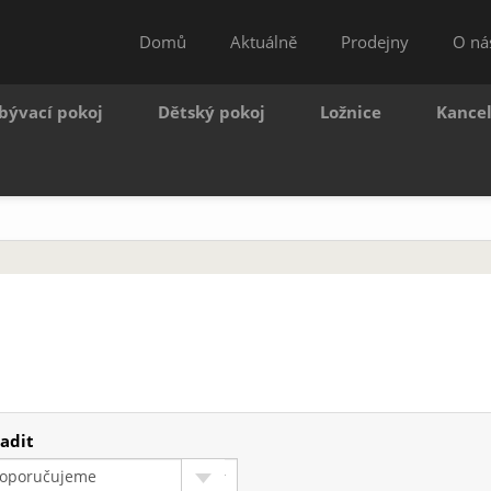
Domů
Aktuálně
Prodejny
O ná
bývací pokoj
Dětský pokoj
Ložnice
Kance
adit
oporučujeme