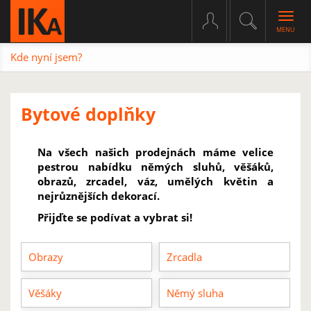
Togg
navig
Kde nyní jsem?
Bytové doplňky
Na všech našich prodejnách máme velice
pestrou nabídku němých sluhů, věšáků,
obrazů, zrcadel, váz, umělých květin a
nejrůznějších dekorací.
Přijďte se podívat a vybrat si!
Obrazy
Zrcadla
Věšáky
Němý sluha