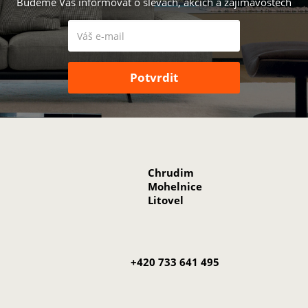
Budeme Vás informovat o slevách, akcích a zajímavostech
Chrudim
Mohelnice
Litovel
+420 733 641 495