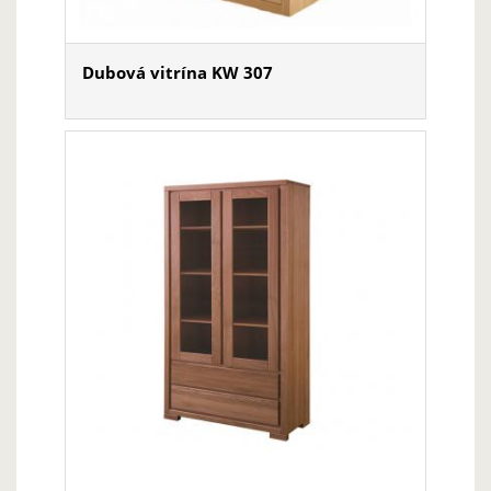
Dubová vitrína KW 307