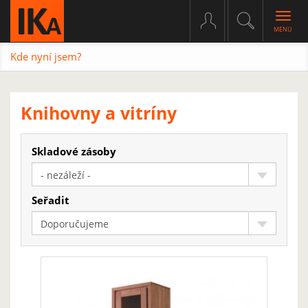
Togg
navig
Kde nyní jsem?
Knihovny a vitríny
Skladové zásoby
- nezáleží -
Seřadit
Doporučujeme