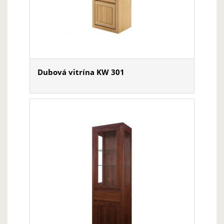
Dubová vitrína KW 301