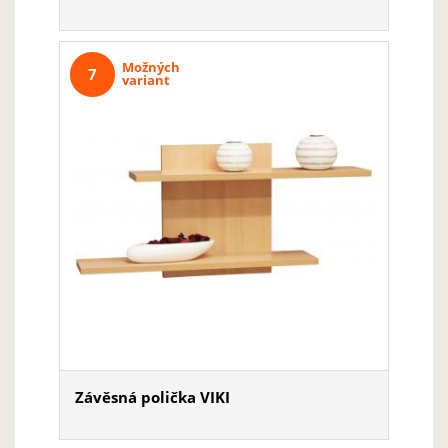
Možných
7
variant
Závěsná polička VIKI