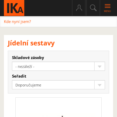
Togg
navig
Kde nyní jsem?
Jídelní sestavy
Skladové zásoby
- nezáleží -
Seřadit
Doporučujeme