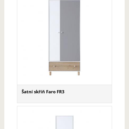
Šatní skříň Faro FR3