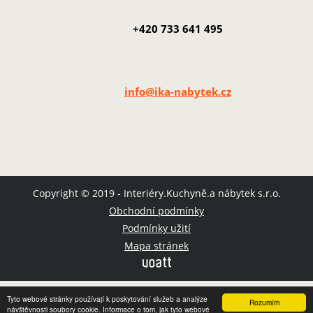
+420 733 641 495
info@ika-nabytek.cz
Copyright © 2019 - Interiéry.Kuchyně.a nábytek s.r.o.
Obchodní podmínky
Podmínky užití
Mapa stránek
Tyto webové stránky používají k poskytování služeb a analýze
Rozumím
návštěvnosti soubory cookie. Informace o tom, jak tyto webové