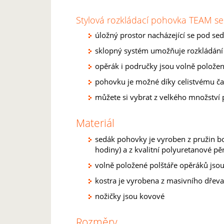
Stylová rozkládací pohovka TEAM se
úložný prostor nacházející se pod se
sklopný systém umožňuje rozkládání p
opěrák i područky jsou volně polože
pohovku je možné díky celistvému čalo
můžete si vybrat z velkého množství 
Materiál
sedák pohovky je vyroben z pružin bo
hodiny) a z kvalitní polyuretanové pěn
volně položené polštáře opěráků jso
kostra je vyrobena z masivního dřeva
nožičky jsou kovové
Rozměry