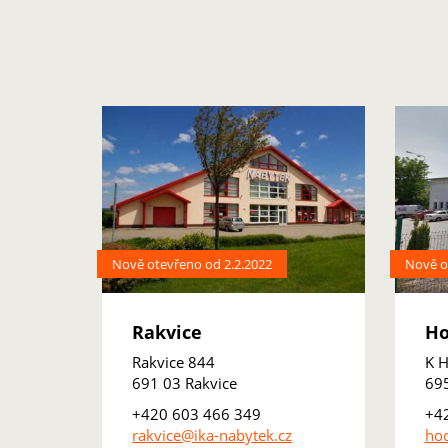
Nově otevřeno od 2.2.2022
Nově o
Rakvice
Ho
Rakvice 844
K H
691 03 Rakvice
69
+420 603 466 349
+4
rakvice@ika-nabytek.cz
hod