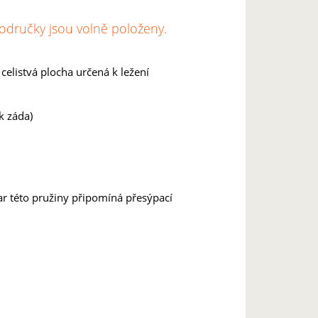
odručky jsou volně položeny.
elistvá plocha určená k ležení
k záda)
ar této pružiny připomíná přesýpací