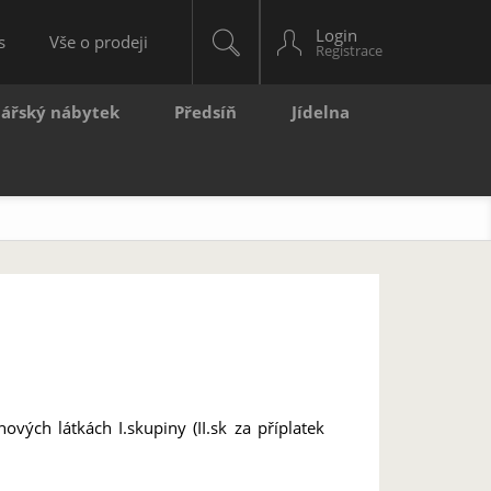
Login
s
Vše o prodeji
lářský nábytek
Předsíň
Jídelna
ých látkách I.skupiny (II.sk za příplatek