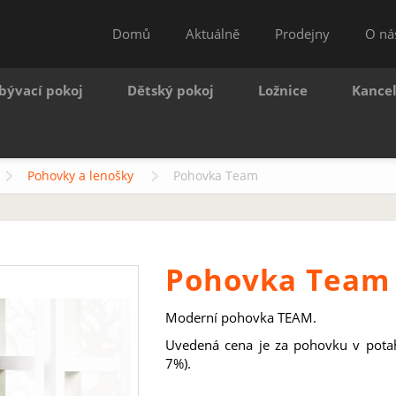
Domů
Aktuálně
Prodejny
O ná
bývací pokoj
Dětský pokoj
Ložnice
Kance
Pohovky a lenošky
Pohovka Team
Pohovka Team
Moderní pohovka TEAM.
Uvedená cena je za pohovku v potahov
7%).