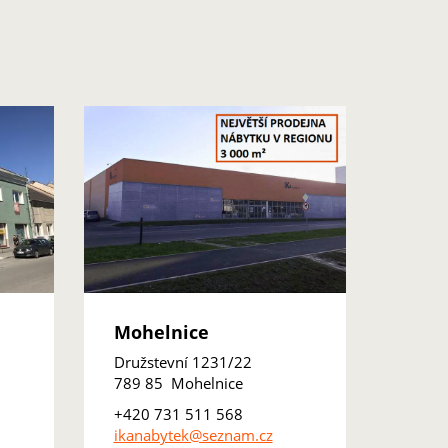
Mohelnice
Družstevní 1231/22
789 85 Mohelnice
+420 731 511 568
ikanabytek@seznam.cz