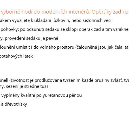
 výborně hodí do moderních interiérů. Opěráky zad i p
dákem využijete k ukládání lůžkovin, nebo sezónních věcí
ohovky: po odsunutí sedáku se sklopí opěrák zad a tím vznikne c
ny, provedení sedáku je pevné
unění umístit i do volného prostoru (čalouněná jsou jak čela, ta
potahových látek
nell (životnost je prodlužována tvrzením každé pružiny zvlášť, tv
y, sezení je středně tužší
u vyplněny kvalitní polyuretanovou pěnou
 a dřevotřísky