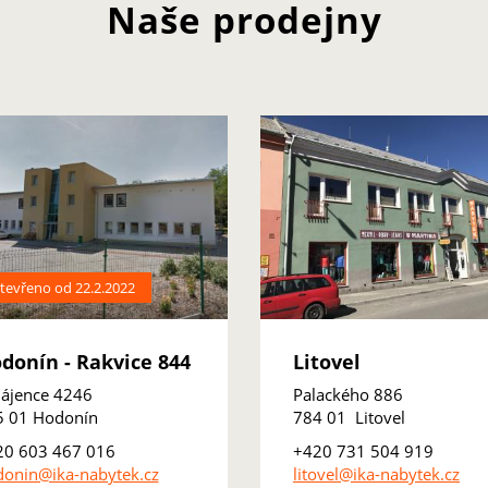
Naše prodejny
tevřeno od 22.2.2022
donín - Rakvice 844
Litovel
ájence 4246
Palackého 886
5 01 Hodonín
784 01 Litovel
20 603 467 016
+420 731 504 919
onin@ika-nabytek.cz
litovel@ika-nabytek.cz