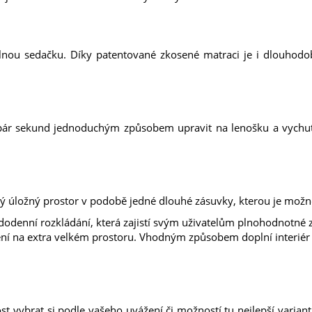
nou sedačku. Díky patentované zkosené matraci je i dlouhodob
ár sekund jednoduchým způsobem upravit na lenošku a vychutnat
ý úložný prostor v podobě jedné dlouhé zásuvky, kterou je mož
odenní rozkládání, která zajistí svým uživatelům plnohodnotné z
ení na extra velkém prostoru. Vhodným způsobem doplní interiér
 vybrat si podle vašeho uvážení či možností tu nejlepší variant