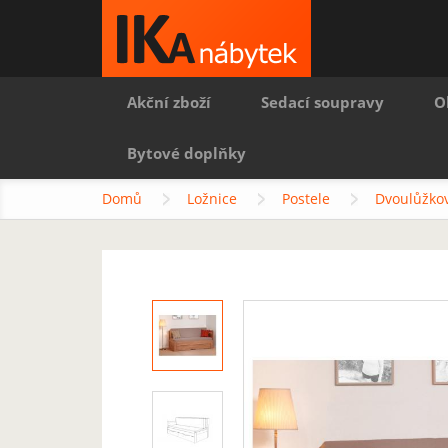
Akční zboží
Sedací soupravy
O
Bytové doplňky
Domů
Ložnice
Postele
Dvoulůžkov