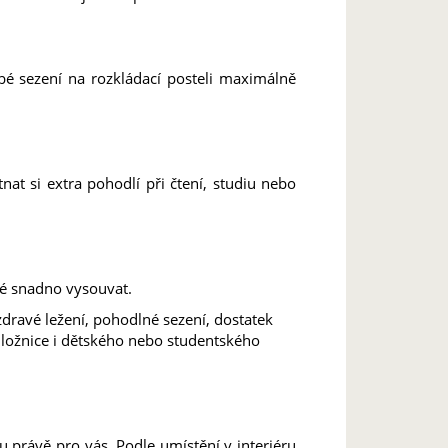
é sezení na rozkládací posteli maximálně
 si extra pohodlí při čtení, studiu nebo
né snadno vysouvat.
dravé ležení, pohodlné sezení, dostatek
 ložnice i dětského nebo studentského
u právě pro vás. Podle umístění v interiéru