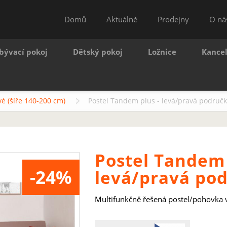
Domů
Aktuálně
Prodejny
O ná
bývací pokoj
Dětský pokoj
Ložnice
Kance
é (šíře 140-200 cm)
Postel Tandem plus - levá/pravá područ
Postel Tandem 
-24%
levá/pravá po
Multifunkčně řešená postel/pohovka v