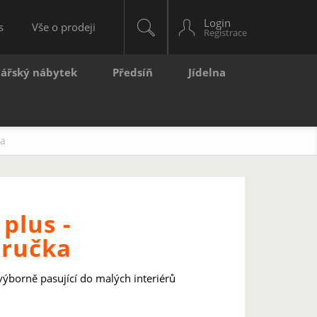
Login
s
Vše o prodeji
lářský nábytek
Předsíň
Jídelna
ka
plus -
dručka
ýborně pasující do malých interiérů