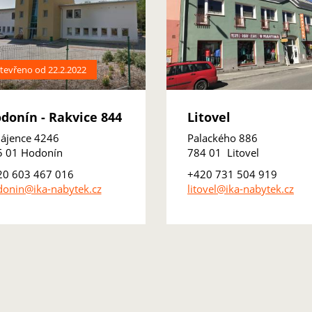
tevřeno od 22.2.2022
donín - Rakvice 844
Litovel
ájence 4246
Palackého 886
5 01 Hodonín
784 01 Litovel
20 603 467 016
+420 731 504 919
onin@ika-nabytek.cz
litovel@ika-nabytek.cz