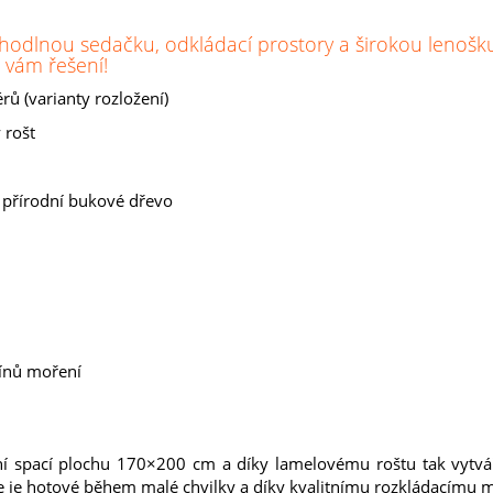
odlnou sedačku, odkládací prostory a širokou lenošku?
 vám řešení!
rů (varianty rozložení)
 rošt
 přírodní bukové dřevo
tínů moření
í spací plochu 170×200 cm a díky lamelovému roštu tak vytváří
ele je hotové během malé chvilky a díky kvalitnímu rozkládacímu