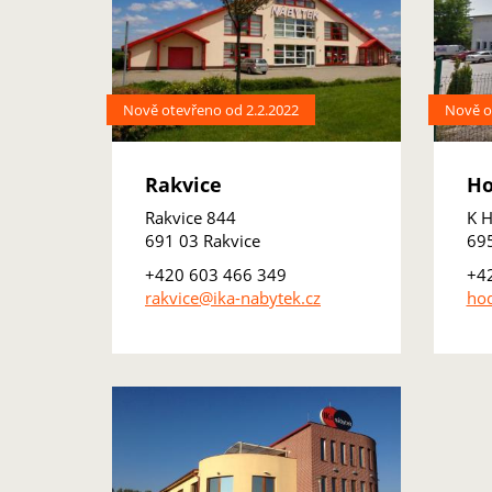
Nově otevřeno od 2.2.2022
Nově o
Rakvice
Ho
Rakvice 844
K H
691 03 Rakvice
69
+420 603 466 349
+4
rakvice@ika-nabytek.cz
hod