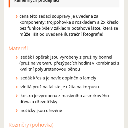
kamenných prodejnách
cena této sedací soupravy je uvedena za
komponenty: trojpohovka s rozkladem a 2x křeslo
bez funkce (vše v základní potahové látce, která se
může lišit od uvedené ilustrační fotografie)
Materiál
sedák i opěrák jsou vyrobeny z pružiny bonnel
(pružina ve tvaru přesýpacích hodin) v kombinaci s
kvalitní polyuretanovou pěnou
sedák křesla je navíc doplněn o lamely
vlnitá pružina faliste je užita na korpusu
kostra je vyrobena z masivního a smrkového
dřeva a dřevotřísky
nožičky jsou dřevěné
Rozměry (pohovka)