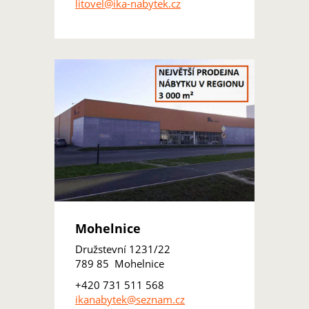
litovel@ika-nabytek.cz
Mohelnice
Družstevní 1231/22
789 85 Mohelnice
+420 731 511 568
ikanabytek@seznam.cz