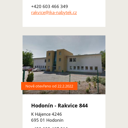
+420 603 466 349
rakvice@ika-nabytek.cz
Nově otevřeno od 22.2.2022
Hodonín - Rakvice 844
K Hájence 4246
695 01 Hodonín