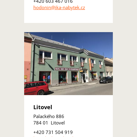
+420 603 467 016
hodonin@ika-nabytek.cz
Litovel
Palackého 886
784 01 Litovel
+420 731 504 919