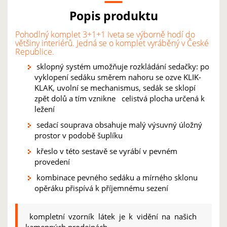
Popis produktu
Pohodlný komplet 3+1+1 Iveta se výborně hodí do
většiny interiérů. Jedná se o komplet vyráběný v České
Republice.
sklopný systém umožňuje rozkládání sedačky: po
vyklopení sedáku směrem nahoru se ozve KLIK-
KLAK, uvolní se mechanismus, sedák se sklopí
zpět dolů a tím vznikne celistvá plocha určená k
ležení
sedací souprava obsahuje malý výsuvný úložný
prostor v podobě šuplíku
křeslo v této sestavě se vyrábí v pevném
provedení
kombinace pevného sedáku a mírného sklonu
opěráku přispívá k příjemnému sezení
kompletní vzorník látek je k vidění na našich