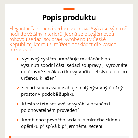
Popis produktu
Elegantní čalouněná sedací souprava Agáta se výborně
hodí do většiny interiérů. Jedná se o systémovou
rohovou sedací soupravu vyrobenou v České
Republice, kterou si můžete poskládat dle Vašich
požadavků.
výsuvný systém umožňuje rozkládání: po
vysunutí spodní části sedací soupravy ji vyrovnáte
do úrovně sedáku a tím vytvoříte celistvou plochu
určenou k ležení
sedací souprava obsahuje malý výsuvný úložný
prostor v podobě šuplíku
křeslo v této sestavě se vyrábí v pevném i
polohovatelném provedení
kombinace pevného sedáku a mírného sklonu
opěráku přispívá k příjemnému sezení