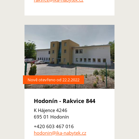
Nově otevřeno od 22.2.2022
Hodonín - Rakvice 844
K Hájence 4246
695 01 Hodonín
+420 603 467 016
hodonin@ika-nabytek.cz