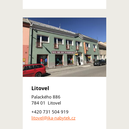
Litovel
Palackého 886
784 01 Litovel
+420 731 504 919
litovel@ika-nabytek.cz