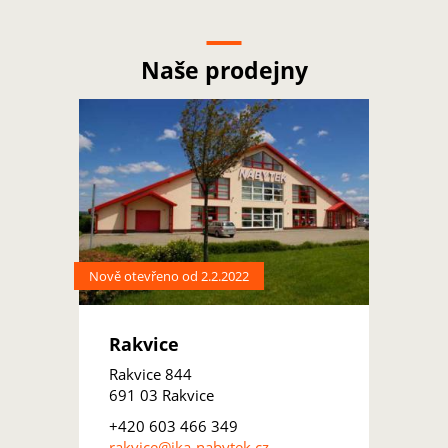
Naše prodejny
Nově otevřeno od 2.2.2022
Rakvice
Rakvice 844
691 03 Rakvice
+420 603 466 349
rakvice@ika-nabytek.cz