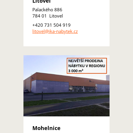
Litovel
Palackého 886
784 01 Litovel
+420 731 504 919
litovel@ika-nabytek.cz
Mohelnice