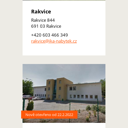
Rakvice
Rakvice 844
691 03 Rakvice
+420 603 466 349
rakvice@ika-nabytek.cz
Nově otevřeno od 22.2.2022