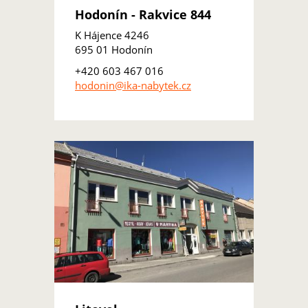
Hodonín - Rakvice 844
K Hájence 4246
695 01 Hodonín
+420 603 467 016
hodonin@ika-nabytek.cz