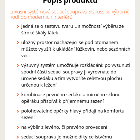
Popis produktu
Luxusní systémová sedací souprava Staross se výborně
hodí do moderních interiérů.
Jedná se o sestavu tvaru L s možností výběru ze
široké škály látek.
úložný prostor nacházející se pod otomanem
můžete využít k ukládání lůžkovin, nebo sezónních
věcí
výsuvný systém umožňuje rozkládání: po vysunutí
spodní části sedací soupravy ji vyrovnáte do
úrovně sedáku a tím vytvoříte celistvou plochu
určenou k ležení
kombinace pevného sedáku a mírného sklonu
opěráku přispívá k příjemnému sezení
polohovatelné opěrky hlavy přidají na komfortu
sezení
na výběr z levého, či pravého provedení
sedací soupravu je možné díky celistvému