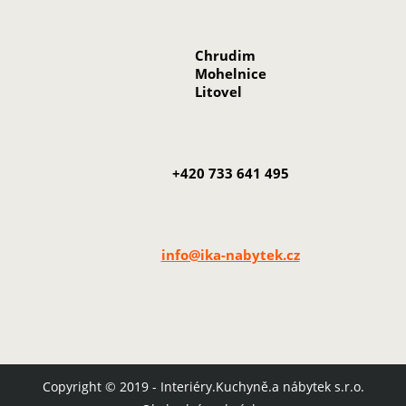
Chrudim
Mohelnice
Litovel
+420 733 641 495
info@ika-nabytek.cz
Copyright © 2019 - Interiéry.Kuchyně.a nábytek s.r.o.