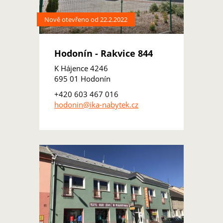
Nově otevřeno od 22.2.2022
Hodonín - Rakvice 844
K Hájence 4246
695 01 Hodonín
+420 603 467 016
hodonin@ika-nabytek.cz