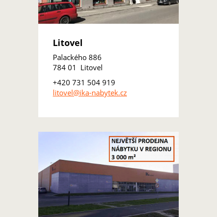
Litovel
Palackého 886
784 01 Litovel
+420 731 504 919
litovel@ika-nabytek.cz