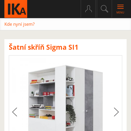
Togg
navig
Kde nyní jsem?
Šatní skříň Sigma SI1