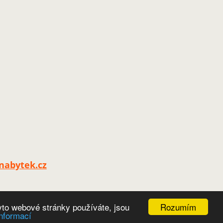
nabytek.cz
Rozumím
yto webové stránky používáte, jsou
informací
ínky
|
Podmínky užití
|
Mapa stránek
|