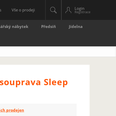
Login
s
Vše o prodeji
lářský nábytek
Předsíň
Jídelna
 souprava Sleep
ich prodejen