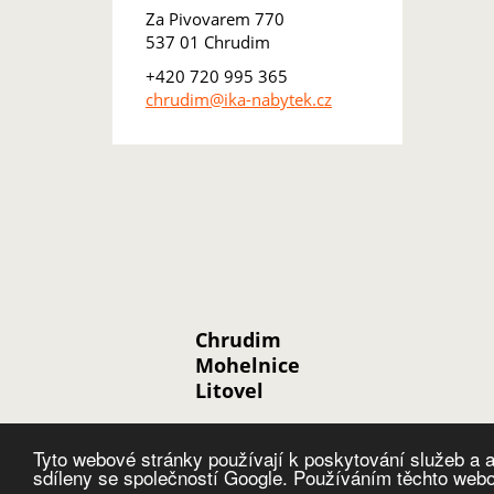
Za Pivovarem 770
537 01 Chrudim
+420 720 995 365
chrudim@ika-nabytek.cz
Chrudim
Mohelnice
Litovel
Tyto webové stránky používají k poskytování služeb a a
sdíleny se společností Google. Používáním těchto webo
Copyright © 2019 - Interiéry.Kuchyně.a nábytek s.r.