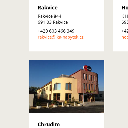
Rakvice
Ho
Rakvice 844
K H
691 03 Rakvice
69
+420 603 466 349
+4
rakvice@ika-nabytek.cz
hod
Chrudim