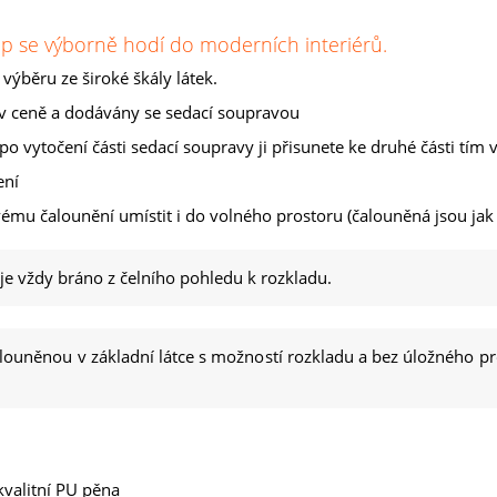
ep se výborně hodí do moderních interiérů.
výběru ze široké škály látek.
u v ceně a dodávány se sedací soupravou
 vytočení části sedací soupravy ji přisunete ke druhé části tím v
ení
ému čalounění umístit i do volného prostoru (čalouněná jsou jak 
 je vždy bráno z čelního pohledu k rozkladu.
ouněnou v základní látce s možností rozkladu a bez úložného pro
kvalitní PU pěna