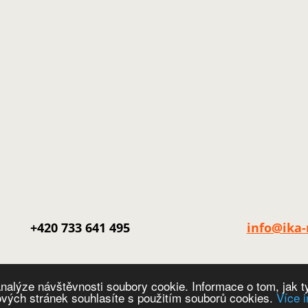
+420 733 641 495
info@ika-
nalýze návštěvnosti soubory cookie. Informace o tom, jak t
vých stránek souhlasíte s použitím souborů cookies.
Více 
o.
Obchodní podm