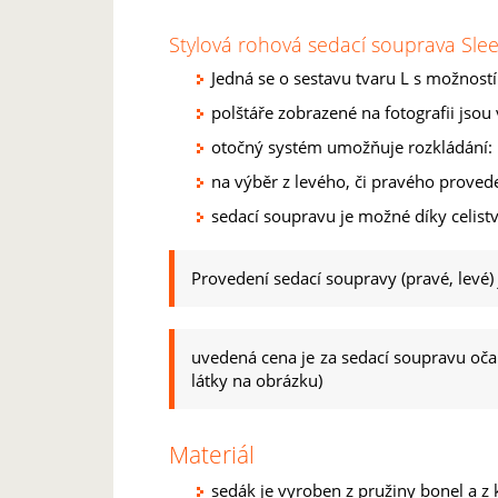
Stylová rohová sedací souprava Sle
Jedná se o sestavu tvaru L s možností 
polštáře zobrazené na fotografii jso
otočný systém umožňuje rozkládání: po
na výběr z levého, či pravého proved
sedací soupravu je možné díky celistv
Provedení sedací soupravy (pravé, levé)
uvedená cena je za sedací soupravu očal
látky na obrázku)
Materiál
sedák je vyroben z pružiny bonel a z 