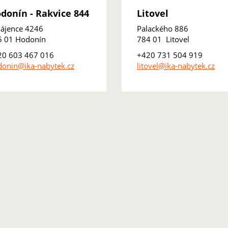
donín - Rakvice 844
Litovel
ájence 4246
Palackého 886
5 01 Hodonín
784 01 Litovel
20 603 467 016
+420 731 504 919
onin@ika-nabytek.cz
litovel@ika-nabytek.cz