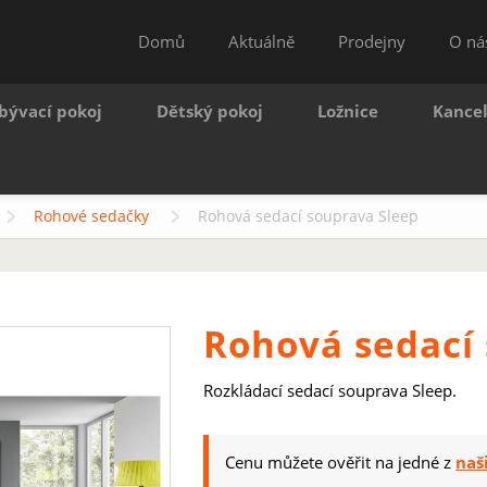
Domů
Aktuálně
Prodejny
O ná
bývací pokoj
Dětský pokoj
Ložnice
Kance
Rohové sedačky
Rohová sedací souprava Sleep
Rohová sedací
Rozkládací sedací souprava Sleep.
Cenu můžete ověřit na jedné z
naš