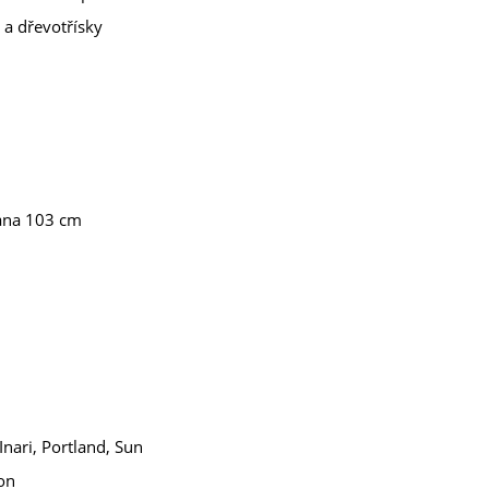
 a dřevotřísky
rana 103 cm
Inari, Portland, Sun
on