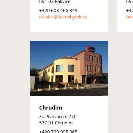
691 03 Rakvice
69
+420 603 466 349
+4
rakvice@ika-nabytek.cz
hod
Chrudim
Za Pivovarem 770
537 01 Chrudim
+420 720 995 365