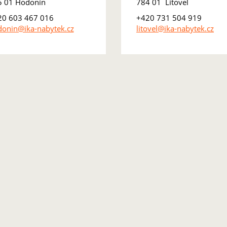
5 01 Hodonín
784 01 Litovel
20 603 467 016
+420 731 504 919
onin@ika-nabytek.cz
litovel@ika-nabytek.cz