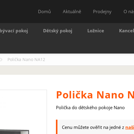
Domů
Aktuálně
Prodejny
O ná
bývací pokoj
Dětský pokoj
Ložnice
Kance
Polička Nano NA12
Polička Nano 
Polička do dětského pokoje Nano
Cenu můžete ověřit na jedné z
naš