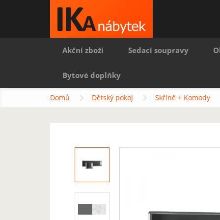
Akční zboží
Sedací soupravy
O
Bytové doplňky
Domů
Dětský pokoj
Skříně + Komody