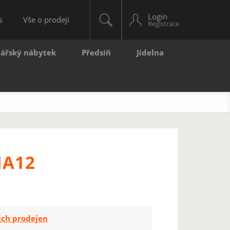
Login
s
Vše o prodeji
lářský nábytek
Předsíň
Jídelna
NA12
ich prodejen