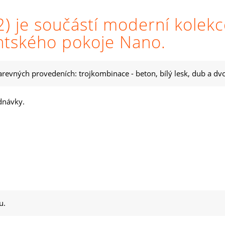
) je součástí moderní kolek
entského pokoje Nano.
arevných provedeních: trojkombinace - beton, bílý lesk, dub a dvo
dnávky.
u.