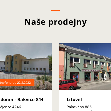
Naše prodejny
tevřeno od 22.2.2022
donín - Rakvice 844
Litovel
ájence 4246
Palackého 886