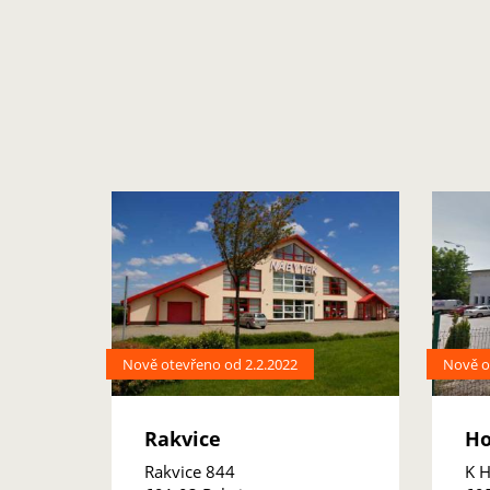
Nově otevřeno od 2.2.2022
Nově o
Rakvice
Ho
Rakvice 844
K H