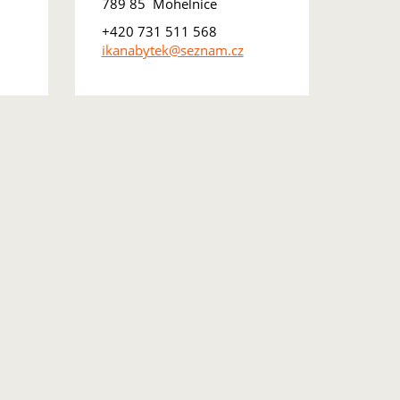
789 85 Mohelnice
+420 731 511 568
ikanabytek@seznam.cz