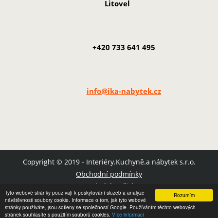
Litovel
+420 733 641 495
info@ika-nabytek.cz
Copyright © 2019 - Interiéry.Kuchyně.a nábytek s.r.o.
Obchodní podmínky
Podmínky užití
Tyto webové stránky používají k poskytování služeb a analýze
Rozumím
Mapa stránek
návštěvnosti soubory cookie. Informace o tom, jak tyto webové
stránky používáte, jsou sdíleny se společností Google. Používáním těchto webových
stránek souhlasíte s použitím souborů cookies.
Více informací