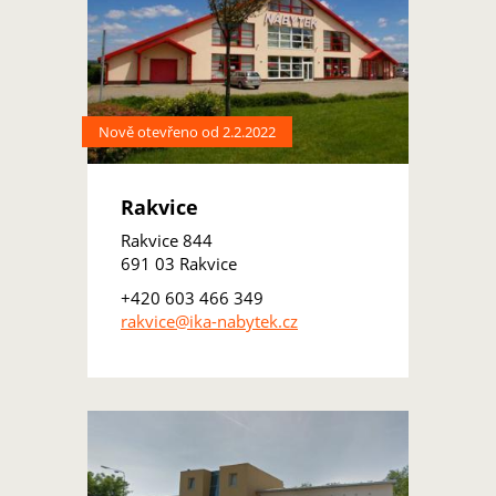
Nově otevřeno od 2.2.2022
Rakvice
Rakvice 844
691 03 Rakvice
+420 603 466 349
rakvice@ika-nabytek.cz