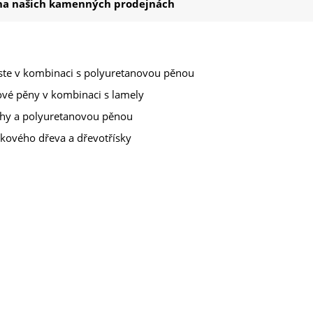
í na našich kamenných prodejnách
liste v kombinaci s polyuretanovou pěnou
ové pěny v kombinaci s lamely
uhy a polyuretanovou pěnou
rkového dřeva a dřevotřísky