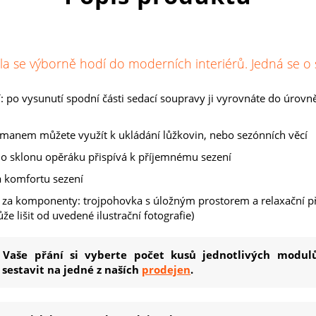
la se výborně hodí do moderních interiérů. Jedná se
po vysunutí spodní části sedací soupravy ji vyrovnáte do úrovně
omanem můžete využít k ukládání lůžkovin, nebo sezónních věcí
 sklonu opěráku přispívá k příjemnému sezení
a komfortu sezení
a za komponenty: trojpohovka s úložným prostorem a relaxační 
že lišit od uvedené ilustrační fotografie)
 Vaše přání si vyberte počet kusů jednotlivých modul
sestavit na jedné z naších
prodejen
.