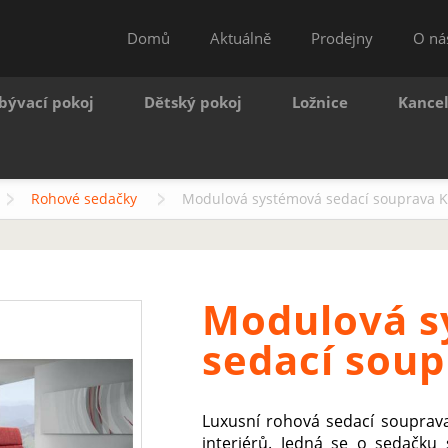
Domů
Aktuálně
Prodejny
O ná
bývací pokoj
Dětský pokoj
Ložnice
Kance
Rohové sedačky
Modulová systémová sedací souprava K
Modulová s
sedací soup
Luxusní rohová sedací souprav
interiérů. Jedná se o sedačk