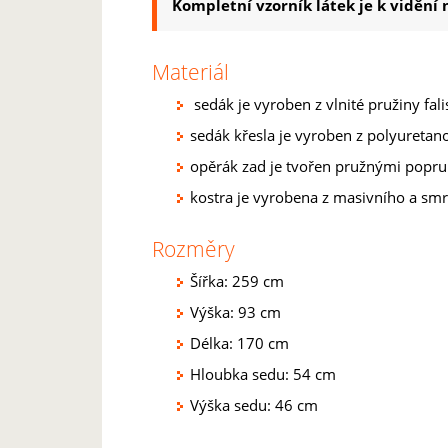
Kompletní vzorník látek je k viděn
Materiál
sedák je vyroben z vlnité pružiny fa
sedák křesla je vyroben z polyuretan
opěrák zad je tvořen pružnými popr
kostra je vyrobena z masivního a sm
Rozměry
Šířka: 259 cm
Výška: 93 cm
Délka: 170 cm
Hloubka sedu: 54 cm
Výška sedu: 46 cm