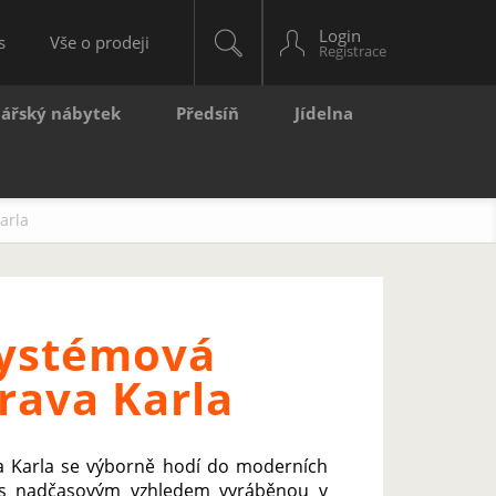
Login
s
Vše o prodeji
lářský nábytek
Předsíň
Jídelna
arla
ystémová
rava Karla
a Karla se výborně hodí do moderních
u s nadčasovým vzhledem vyráběnou v