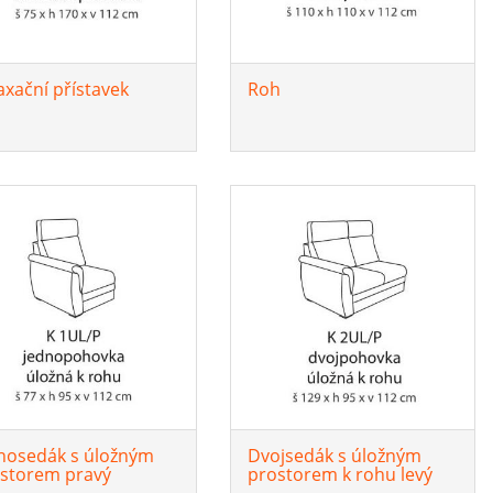
axační přístavek
Roh
nosedák s úložným
Dvojsedák s úložným
storem pravý
prostorem k rohu levý