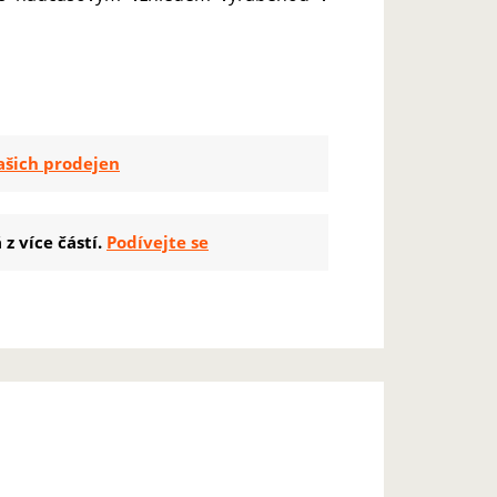
ašich prodejen
z více částí.
Podívejte se