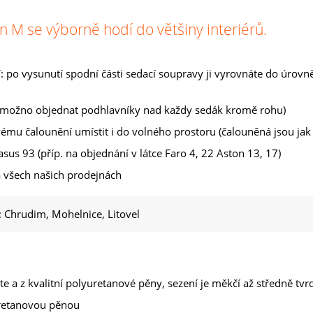
M se výborně hodí do většiny interiérů.
po vysunutí spodní části sedací soupravy ji vyrovnáte do úrovně
 možno objednat podhlavníky nad každy sedák kromě rohu)
ému čalounění umístit i do volného prostoru (čalouněná jsou jak 
asus 93 (příp. na objednání v látce Faro 4, 22 Aston 13, 17)
a všech našich prodejnách
Chrudim, Mohelnice, Litovel
ste a z kvalitní polyuretanové pěny, sezení je měkčí až středně tvr
uretanovou pěnou