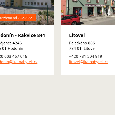
tevřeno od 22.2.2022
donín - Rakvice 844
Litovel
ájence 4246
Palackého 886
5 01 Hodonín
784 01 Litovel
20 603 467 016
+420 731 504 919
onin@ika-nabytek.cz
litovel@ika-nabytek.cz