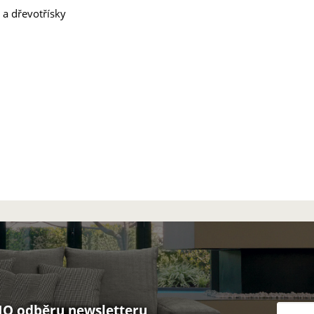
 a dřevotřísky
O odběru newsletteru