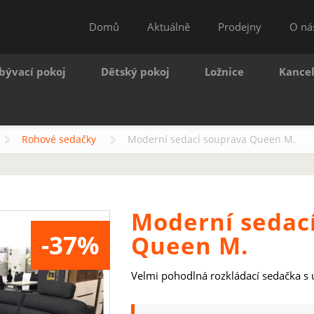
Domů
Aktuálně
Prodejny
O ná
bývací pokoj
Dětský pokoj
Ložnice
Kance
Rohové sedačky
Moderní sedací souprava Queen M.
Moderní sedac
-37%
Queen M.
Velmi pohodlná rozkládací sedačka s