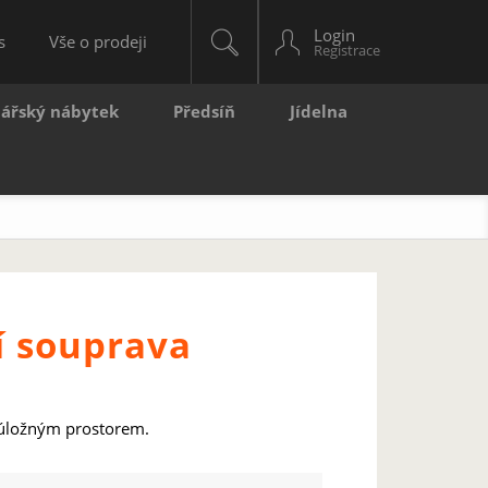
Login
s
Vše o prodeji
lářský nábytek
Předsíň
Jídelna
í souprava
 úložným prostorem.