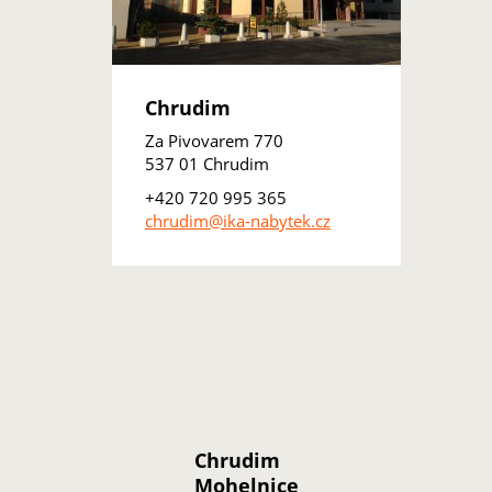
Chrudim
Za Pivovarem 770
537 01 Chrudim
+420 720 995 365
chrudim@ika-nabytek.cz
Chrudim
Mohelnice