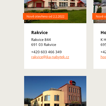
Nově otevřeno od 2.2.2022
Nově o
Rakvice
Ho
Rakvice 844
K H
691 03 Rakvice
69
+420 603 466 349
+4
rakvice@ika-nabytek.cz
hod