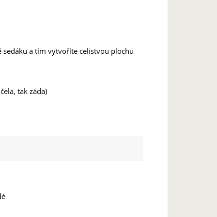
 sedáku a tím vytvoříte celistvou plochu
čela, tak záda)
dé