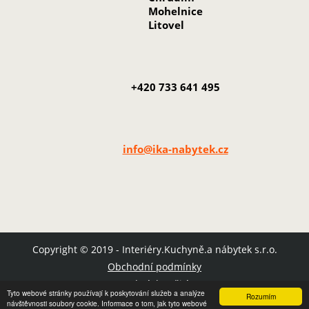
Mohelnice
Litovel
+420 733 641 495
info@ika-nabytek.cz
Copyright © 2019 - Interiéry.Kuchyně.a nábytek s.r.o.
Obchodní podmínky
Podmínky užití
Tyto webové stránky používají k poskytování služeb a analýze
Rozumím
Mapa stránek
návštěvnosti soubory cookie. Informace o tom, jak tyto webové