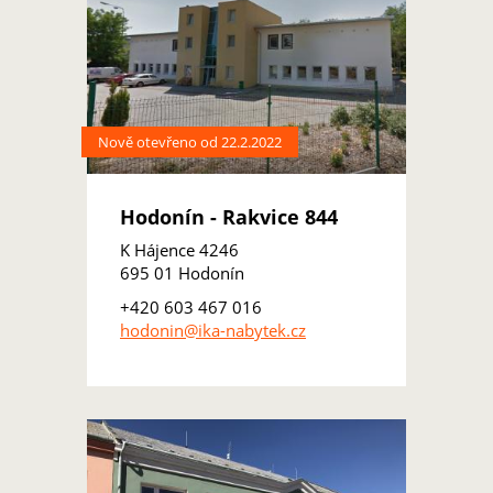
Nově otevřeno od 22.2.2022
Hodonín - Rakvice 844
K Hájence 4246
695 01 Hodonín
+420 603 467 016
hodonin@ika-nabytek.cz