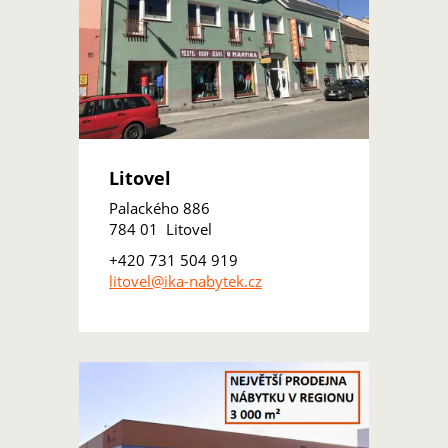
Litovel
Palackého 886
784 01 Litovel
+420 731 504 919
litovel@ika-nabytek.cz