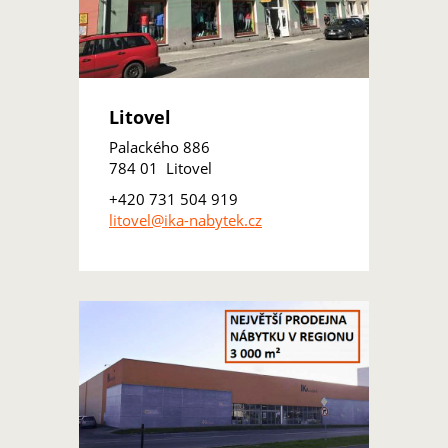
Litovel
Palackého 886
784 01 Litovel
+420 731 504 919
litovel@ika-nabytek.cz