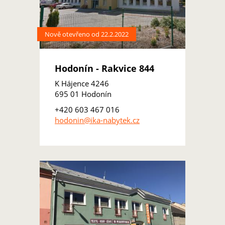
Nově otevřeno od 22.2.2022
Hodonín - Rakvice 844
K Hájence 4246
695 01 Hodonín
+420 603 467 016
hodonin@ika-nabytek.cz