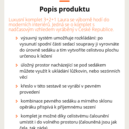
Popis produktu
Luxusní komplet 3+2+1 Laura se výborně hodí do
moderních interiérů. Jedná se o komplet s
nadčasovým vzhledem vyráběný v České Republice.
výsuvný systém umožňuje rozkládání: po
vysunutí spodní části sedací soupravy ji vyrovnáte
do úrovně sedáku a tím vytvoříte celistvou plochu
určenou k ležení
úložný prostor nacházející se pod sedákem
můžete využít k ukládání lůžkovin, nebo sezónních
věcí
křeslo v této sestavě se vyrábí v pevném
provedení
kombinace pevného sedáku a mírného sklonu
opěráku přispívá k příjemnému sezení
komplet je možné díky celistvému čalounění
umístit i do volného prostoru (čalouněná jsou jak
čela, tak záda)