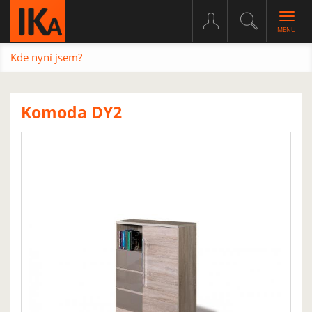
Togg
navig
Kde nyní jsem?
Komoda DY2