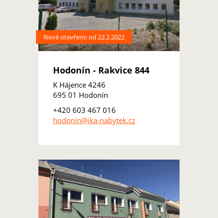
Nově otevřeno od 22.2.2022
Hodonín - Rakvice 844
K Hájence 4246
695 01 Hodonín
+420 603 467 016
hodonin@ika-nabytek.cz