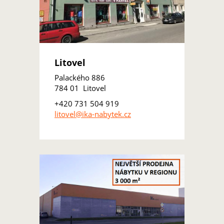
Litovel
Palackého 886
784 01 Litovel
+420 731 504 919
litovel@ika-nabytek.cz