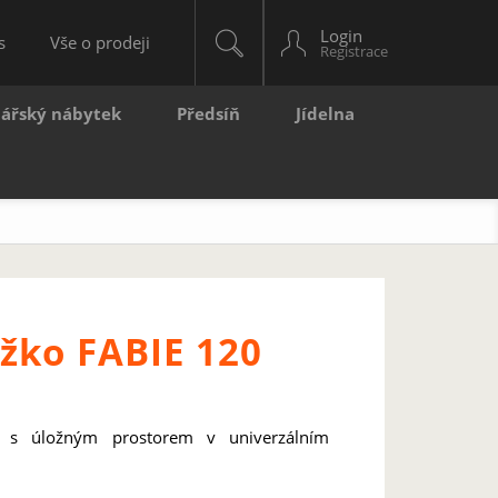
Login
s
Vše o prodeji
lářský nábytek
Předsíň
Jídelna
žko FABIE 120
E s úložným prostorem v univerzálním