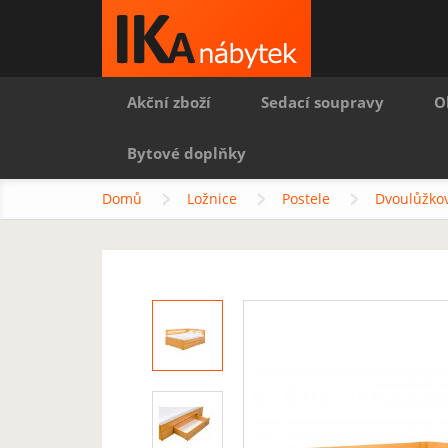
Akční zboží
Sedací soupravy
O
Bytové doplňky
Domů
Ložnice
Postele
Dvoulůžkov