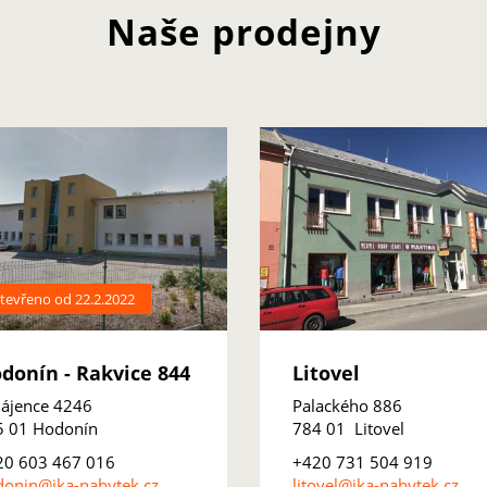
Naše prodejny
tevřeno od 22.2.2022
donín - Rakvice 844
Litovel
ájence 4246
Palackého 886
5 01 Hodonín
784 01 Litovel
20 603 467 016
+420 731 504 919
onin@ika-nabytek.cz
litovel@ika-nabytek.cz