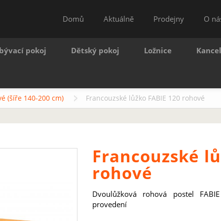
Domů
Aktuálně
Prodejny
O ná
bývací pokoj
Dětský pokoj
Ložnice
Kance
é (šíře 140-200 cm)
Francouzské lůžko FABIE 120 rohové
Francouzské lů
rohové
Dvoulůžková rohová postel FABI
provedení