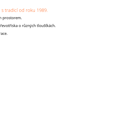
s tradicí od roku 1989.
m prostorem.
řevotříska o různých tloušťkách.
race.