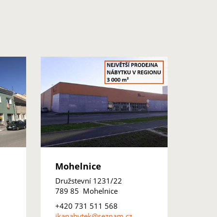
Mohelnice
Družstevní 1231/22
789 85 Mohelnice
+420 731 511 568
ikanabytek@seznam.cz