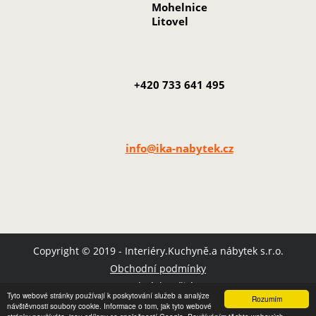
Mohelnice
Litovel
+420 733 641 495
info@ika-nabytek.cz
Copyright © 2019 - Interiéry.Kuchyně.a nábytek s.r.o.
Obchodní podmínky
Podmínky užití
Tyto webové stránky používají k poskytování služeb a analýze
Rozumím
Mapa stránek
návštěvnosti soubory cookie. Informace o tom, jak tyto webové